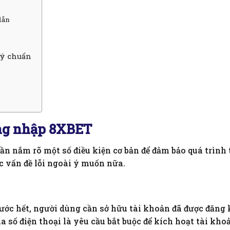
dẫn
lý chuẩn
ăng nhập 8XBET
ần nắm rõ một số điều kiện cơ bản để đảm bảo quá trình t
c vấn đề lỗi ngoài ý muốn nữa.
trước hết, người dùng cần sở hữu tài khoản đã được đăng 
a số điện thoại là yêu cầu bắt buộc để kích hoạt tài kho