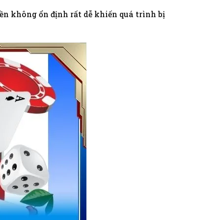
ền không ổn định rất dễ khiến quá trình bị