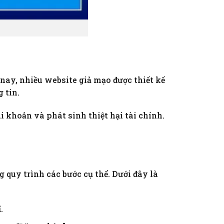
 nay, nhiều website giả mạo được thiết kế
 tin.
 khoản và phát sinh thiệt hại tài chính.
 quy trình các bước cụ thể. Dưới đây là
.