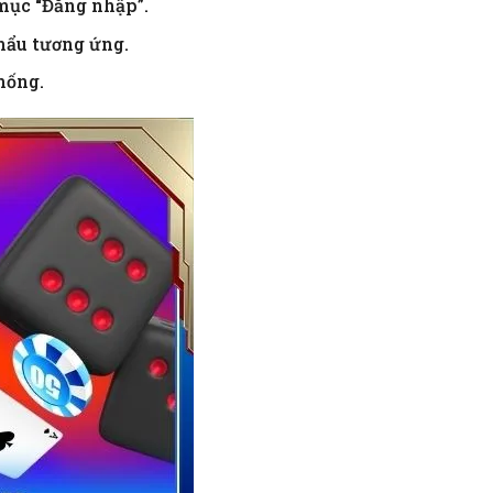
 mục “Đăng nhập”.
hẩu tương ứng.
hống.