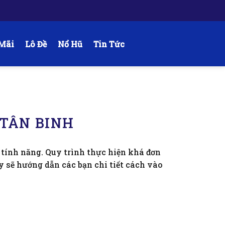
Mãi
Lô Đề
Nổ Hũ
Tin Tức
TÂN BINH
 tính năng. Quy trình thực hiện khá đơn
y sẽ hướng dẫn các bạn chi tiết cách vào