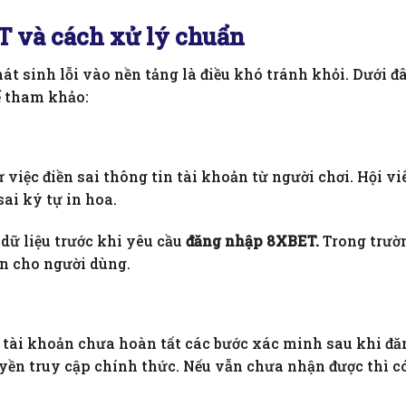
T và cách xử lý chuẩn
hát sinh lỗi vào nền tảng là điều khó tránh khỏi. Dưới
ể tham khảo:
 việc điền sai thông tin tài khoản từ người chơi. Hội 
ai ký tự in hoa.
 dữ liệu trước khi yêu cầu
đăng nhập 8XBET.
Trong trường
n cho người dùng.
 tài khoản chưa hoàn tất các bước xác minh sau khi đă
ền truy cập chính thức. Nếu vẫn chưa nhận được thì có 